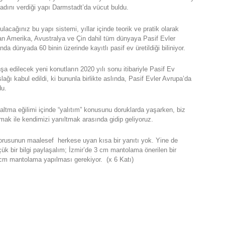
adını verdiği yapı Darmstadt’da vücut buldu.
acağınız bu yapı sistemi, yıllar içinde teorik ve pratik olarak
an Amerika, Avustralya ve Çin dahil tüm dünyaya Pasif Evler
da dünyada 60 binin üzerinde kayıtlı pasif ev üretildiği biliniyor.
şa edilecek yeni konutların 2020 yılı sonu itibariyle Pasif Ev
ağı kabul edildi, ki bununla birlikte aslında, Pasif Evler Avrupa’da
du.
zaltma eğilimi içinde “yalıtım” konusunu doruklarda yaşarken, biz
tmak ile kendimizi yanıltmak arasında gidip geliyoruz.
sorusunun maalesef herkese uyan kısa bir yanıtı yok. Yine de
çük bir bilgi paylaşalım; İzmir’de 3 cm mantolama önerilen bir
9 cm mantolama yapılması gerekiyor. (x 6 Katı)