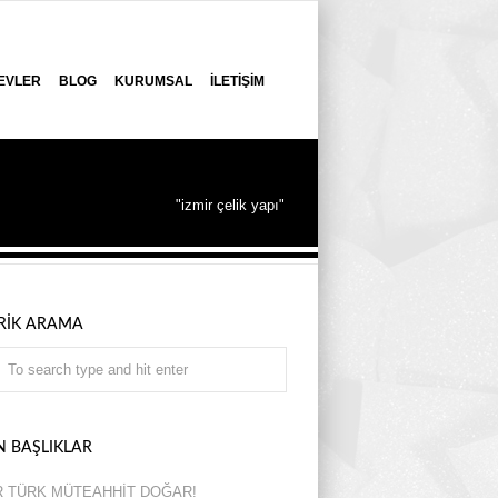
 EVLER
BLOG
KURUMSAL
İLETIŞIM
"izmir çelik yapı"
ERİK ARAMA
N BAŞLIKLAR
R TÜRK MÜTEAHHİT DOĞAR!