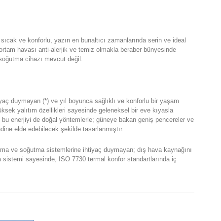
 sıcak ve konforlu, yazın en bunaltıcı zamanlarında serin ve ideal
 ortam havası anti-alerjik ve temiz olmakla beraber bünyesinde
ma soğutma cihazı mevcut değil.
tiyaç duymayan (*) ve yıl boyunca sağlıklı ve konforlu bir yaşam
üksek yalıtım özellikleri sayesinde geleneksel bir eve kıyasla
 bu enerjiyi de doğal yöntemlerle; güneye bakan geniş pencereler ve
ndine elde edebilecek şekilde tasarlanmıştır.
sıtma ve soğutma sistemlerine ihtiyaç duymayan; dış hava kaynağını
ma sistemi sayesinde, ISO 7730 termal konfor standartlarında iç