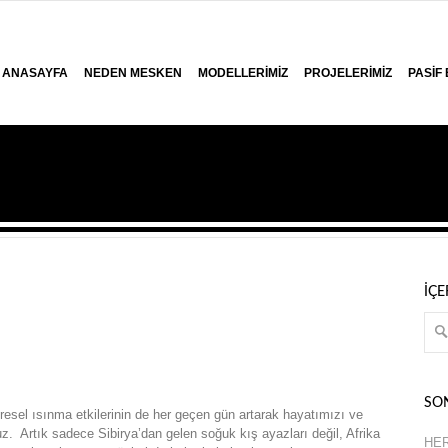
ANASAYFA
NEDEN MESKEN
MODELLERIMIZ
PROJELERIMIZ
PASIF
İÇ
SO
resel ısınma etkilerinin de her geçen gün artarak hayatımızı ve
uz. Artık sadece Sibirya’dan gelen soğuk kış ayazları değil, Afrika
HE