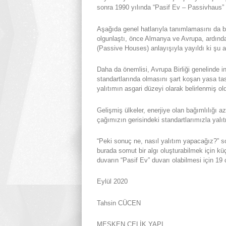
sonra 1990 yılında “Pasif Ev – Passivhaus” 
Aşağıda genel hatlarıyla tanımlamasını da bul
olgunlaştı, önce Almanya ve Avrupa, ardınd
(Passive Houses) anlayışıyla yayıldı ki şu an
Daha da önemlisi, Avrupa Birliği genelinde in
standartlarında olmasını şart koşan yasa tasl
yalıtımın asgari düzeyi olarak belirlenmiş ol
Gelişmiş ülkeler, enerjiye olan bağımlılığı a
çağımızın gerisindeki standartlarımızla yalı
“Peki sonuç ne, nasıl yalıtım yapacağız?” 
burada somut bir algı oluşturabilmek için kü
duvarın “Pasif Ev” duvarı olabilmesi için 1
Eylül 2020
Tahsin CÜCEN
MESKEN ÇELİK YAPI