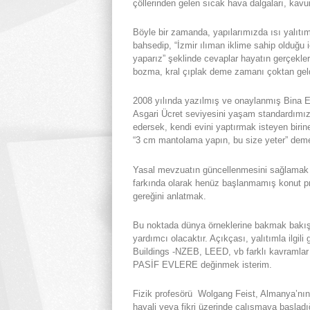
çöllerinden gelen sıcak hava dalgaları, kavu
Böyle bir zamanda, yapılarımızda ısı yalıtım
bahsedip, “İzmir ılıman iklime sahip olduğu
yaparız” şeklinde cevaplar hayatın gerçekler
bozma, kral çıplak deme zamanı çoktan geld
2008 yılında yazılmış ve onaylanmış Bina En
Asgari Ücret seviyesini yaşam standardımız
edersek, kendi evini yaptırmak isteyen birin
“3 cm mantolama yapın, bu size yeter” dem
Yasal mevzuatın güncellenmesini sağlamak e
farkında olarak henüz başlanmamış konut proje
gereğini anlatmak.
Bu noktada dünya örneklerine bakmak bakış 
yardımcı olacaktır. Açıkçası, yalıtımla ilgi
Buildings -NZEB, LEED, vb farklı kavramlar
PASİF EVLERE değinmek isterim.
Fizik profesörü Wolgang Feist, Almanya’nın 
hayali veya fikri üzerinde çalışmaya başladı