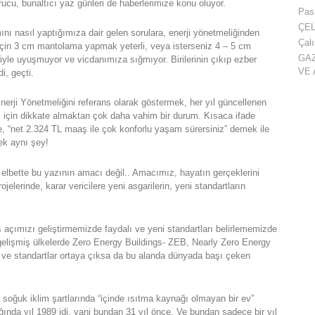
rucu, bunaltıcı yaz günleri de haberlerimize konu oluyor.
Pas
ÇEL
ını nasıl yaptığımıza dair gelen sorulara, enerji yönetmeliğinden
Çal
 için 3 cm mantolama yapmak yeterli, veya isterseniz 4 – 5 cm
GAZ
iyle uyuşmuyor ve vicdanımıza sığmıyor. Birilerinin çıkıp ezber
VE 
i, geçti.
erji Yönetmeliğini referans olarak göstermek, her yıl güncellenen
 için dikkate almaktan çok daha vahim bir durum. Kısaca ifade
e, “net 2.324 TL maaş ile çok konforlu yaşam sürersiniz” demek ile
ek aynı şey!
lbette bu yazının amacı değil.. Amacımız, hayatın gerçeklerini
lerinde, karar vericilere yeni asgarilerin, yeni standartların
açımızı geliştirmemizde faydalı ve yeni standartları belirlememizde
li gelişmiş ülkelerde Zero Energy Buildings- ZEB, Nearly Zero Energy
 ve standartlar ortaya çıksa da bu alanda dünyada başı çeken
soğuk iklim şartlarında “içinde ısıtma kaynağı olmayan bir ev”
ğında yıl 1989 idi, yani bundan 31 yıl önce. Ve bundan sadece bir yıl