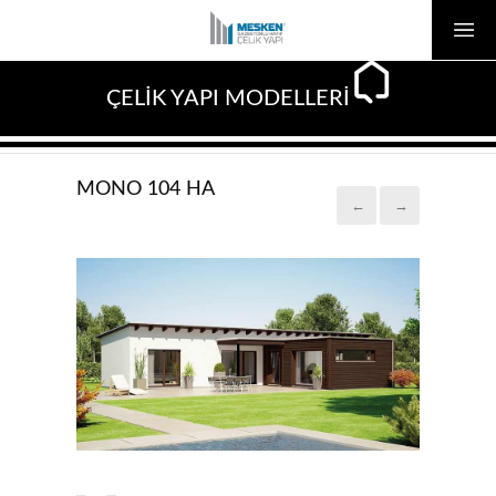
ÇELİK YAPI MODELLERİ
MONO 104 HA
←
→