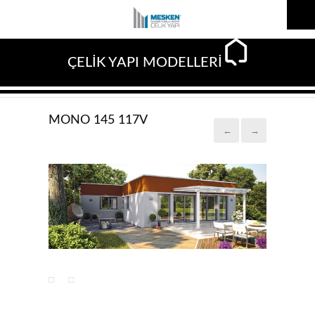
ÇELİK YAPI MODELLERİ
MONO 145 117V
←
→